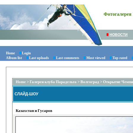
Фотогалерея 
НОВОСТИ
Home
Login
Album list
Last uploads
Last comments
Most viewed
Top rated
Home
>
Галереи клуба Парадельта
>
Волгоград
>
Открытие Чемпи
СЛАЙД-ШОУ
Казахстан и Гусаров