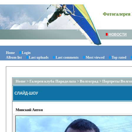
Фотогалерея 
НОВОСТИ
Home
Login
Album list
Last uploads
Last comments
Most viewed
Top rated
Home
>
Галереи клуба Парадельта
>
Волгоград
>
Портреты Волго
СЛАЙД-ШОУ
Минский Антон