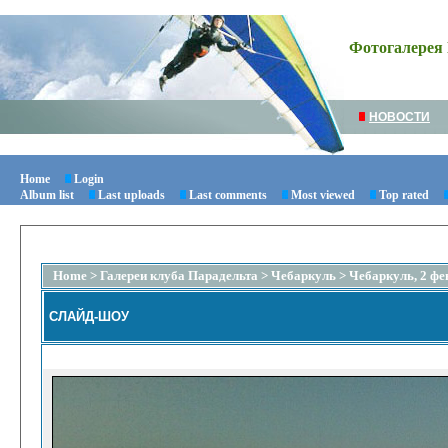
Фотогалерея 
НОВОСТИ
Home
Login
Album list
Last uploads
Last comments
Most viewed
Top rated
Home
>
Галереи клуба Парадельта
>
Чебаркуль
>
Чебаркуль, 2 фе
СЛАЙД-ШОУ