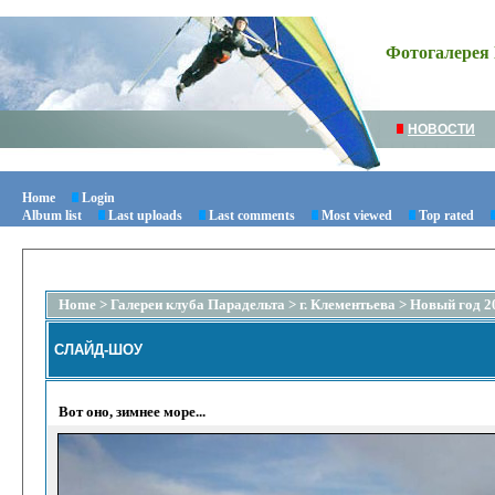
Фотогалерея 
НОВОСТИ
Home
Login
Album list
Last uploads
Last comments
Most viewed
Top rated
Home
>
Галереи клуба Парадельта
>
г. Клементьева
>
Новый год 2
СЛАЙД-ШОУ
Вот оно, зимнее море...