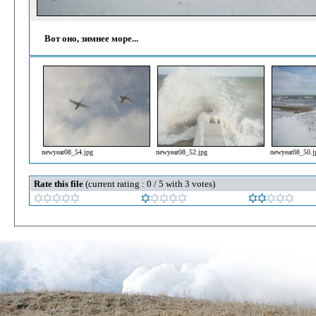
Вот оно, зимнее море...
newyear08_54.jpg
newyear08_52.jpg
newyear08_50.j
Rate this file
(current rating : 0 / 5 with 3 votes)