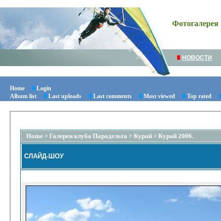
Фотогалерея 
НОВОСТИ
Home
Login
Album list
Last uploads
Last comments
Most viewed
Top rated
Home
>
Галереи клуба Парадельта
>
Курай
>
Курай 2006.
СЛАЙД-ШОУ