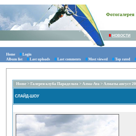
Фотогалерея 
НОВОСТИ
Home
Login
Album list
Last uploads
Last comments
Most viewed
Top rated
Home
>
Галереи клуба Парадельта
>
Алма-Ата
>
Алматы август 2
СЛАЙД-ШОУ