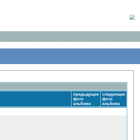
предыдущее
следующее
фото
фото
альбома
альбома