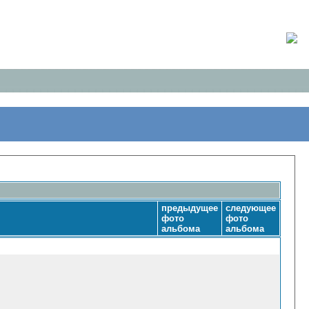
предыдущее
следующее
фото
фото
альбома
альбома