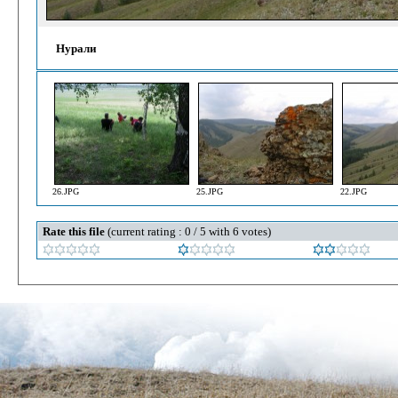
Нурали
26.JPG
25.JPG
22.JPG
Rate this file
(current rating : 0 / 5 with 6 votes)