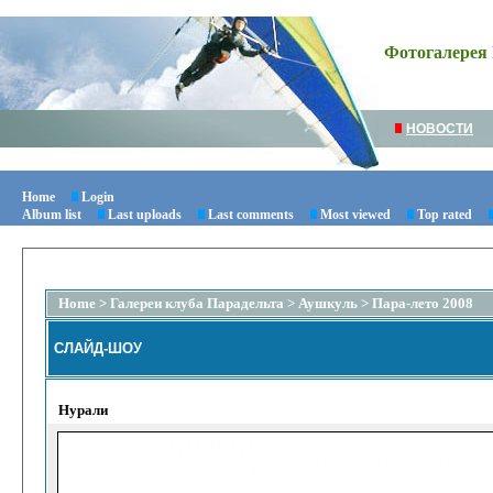
Фотогалерея 
НОВОСТИ
Home
Login
Album list
Last uploads
Last comments
Most viewed
Top rated
Home
>
Галереи клуба Парадельта
>
Аушкуль
>
Пара-лето 2008
СЛАЙД-ШОУ
Нурали