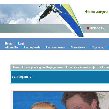
Фотогалерея 
НОВОСТИ
Home
Login
Album list
Last uploads
Last comments
Most viewed
Top rated
Home
>
Галереи клуба Парадельта
>
Галерея смешных фоток
>
см
СЛАЙД-ШОУ