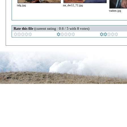
talg.jpg
zar_dec12_72.jpg
vazhen.jpg
Rate this file
(current rating : 0.6 / 5 with 8 votes)