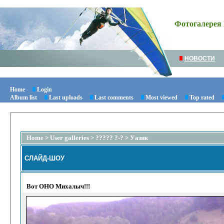
Фотогалерея 
НОВОСТИ
Home
Login
Album list
Last uploads
Last comments
Most viewed
Top rated
Home
>
User galleries
>
????? ?-?
>
Уазик
СЛАЙД-ШОУ
Вот ОНО Михалыч!!!