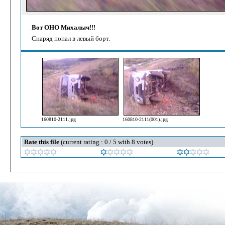
Вот ОНО Михалыч!!!
Снаряд попал в левый борт.
160810-2111.jpg
160810-2111(001).jpg
Rate this file
(current rating : 0 / 5 with 8 votes)