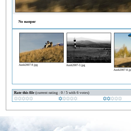
No напряг
Aush2007-9.jpg
Aush2007-3.jpg
Aush2007-8.j
Rate this file
(current rating : 0 / 5 with 6 votes)