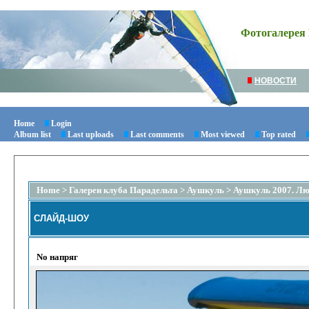
Фотогалерея 
НОВОСТИ
Home
Login
Album list
Last uploads
Last comments
Most viewed
Top rated
Home
>
Галереи клуба Парадельта
>
Аушкуль
>
Аушкуль 2007. Люд
СЛАЙД-ШОУ
No напряг