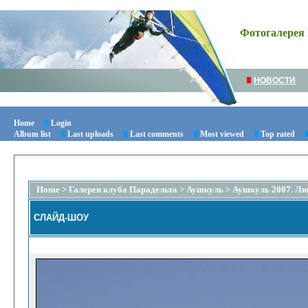
Фотогалерея 
НОВОСТИ
Home
Login
Album list
Last uploads
Last comments
Most viewed
Top rated
Home
>
Галереи клуба Парадельта
>
Аушкуль
>
Аушкуль 2007. Люд
СЛАЙД-ШОУ