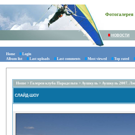
Фотогалерея 
НОВОСТИ
Home
Login
Album list
Last uploads
Last comments
Most viewed
Top rated
Home
>
Галереи клуба Парадельта
>
Аушкуль
>
Аушкуль 2007. Люд
СЛАЙД-ШОУ