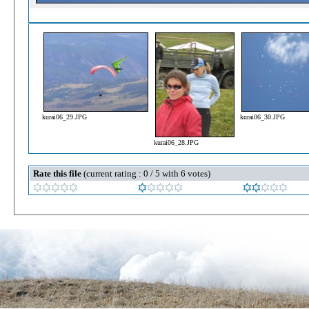
kurai06_29.JPG
kurai06_30.JPG
kurai06_28.JPG
Rate this file
(current rating : 0 / 5 with 6 votes)