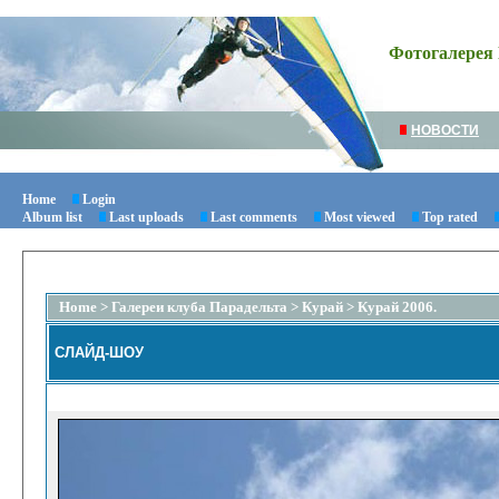
Фотогалерея 
НОВОСТИ
Home
Login
Album list
Last uploads
Last comments
Most viewed
Top rated
Home
>
Галереи клуба Парадельта
>
Курай
>
Курай 2006.
СЛАЙД-ШОУ