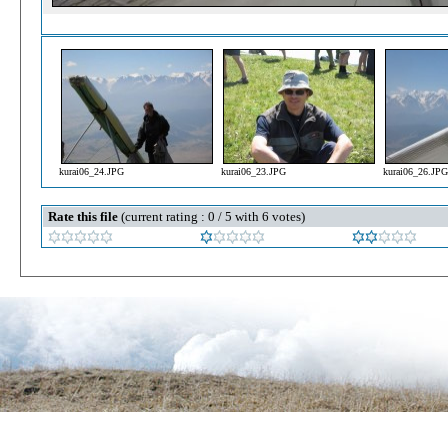
kurai06_24.JPG
kurai06_23.JPG
kurai06_26.JPG
Rate this file
(current rating : 0 / 5 with 6 votes)