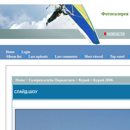
Фотогалерея 
НОВОСТИ
Home
Login
Album list
Last uploads
Last comments
Most viewed
Top rated
Home
>
Галереи клуба Парадельта
>
Курай
>
Курай 2006.
СЛАЙД-ШОУ