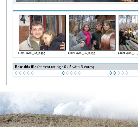
ClubDay06_03_b.jpg
ClubDay06_05_b.jpg
ClubDay06_01_
Rate this file
(current rating : 0 / 5 with 6 votes)