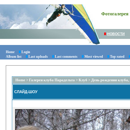
Фотогалерея 
НОВОСТИ
Home
Login
Album list
Last uploads
Last comments
Most viewed
Top rated
Home
>
Галереи клуба Парадельта
>
Клуб
>
День рождения клуба, 
СЛАЙД-ШОУ