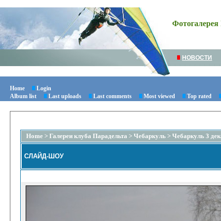
Фотогалерея 
НОВОСТИ
Home
Login
Album list
Last uploads
Last comments
Most viewed
Top rated
Home
>
Галереи клуба Парадельта
>
Чебаркуль
>
Чебаркуль 3 дек
СЛАЙД-ШОУ