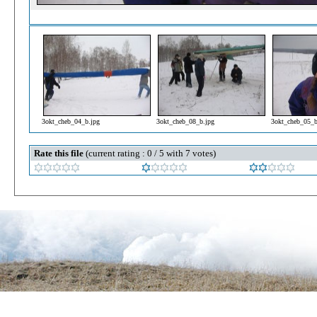
3okt_cheb_04_b.jpg
3okt_cheb_08_b.jpg
3okt_cheb_05_b
Rate this file
(current rating : 0 / 5 with 7 votes)